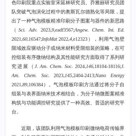
色印刷院重点实验室宋延林研究员、乔雅丽研究员团
队突破气泡演化过程中的奥斯瓦尔德熟化等局限，提
出了一种气泡模板精准印刷分子图案与器件的新思路
（
Sci. Adv.
2023,
9
,eadf3567;
Angew. Chem. Int. Ed.
2021,
60
,16547;
InfoMat
2022,
4
,e12323），利用气泡壁
限域效应驱动分子或纳米材料受限组装的策略，在可
控组装有序微纳结构及其性能研究方面取得了系列研
究进展（
J. Am. Chem. Soc.
2024,
146
,18104-18116;
J.
Am. Chem. Soc.
2023,
145
,2404-2413;
Nano Energ
y
2021,
89
,106384）。气泡模板印刷方法通过将分子自
组装与表界面纳米技术相结合，为分子纳微图案精准
构筑与功能调控研究提供了一种高效、普适的研究平
台。
近期，该团队利用气泡模板印刷微纳电荷传输界