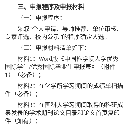
三、
申报程序及
申报材料
（
一
）
申报程序：
采取
“个人申请、导师推荐、单位审核、
专家评选、校内公示”的程序确定人选。
（
二
）
申报材料清单如下：
材料
1
：
Word
版《中国科学院大学优秀
国际学生
/
优秀国际毕业生申报表》（附件
1
）（必备）；
材料
2
：在
化学所
学习期间的成绩单扫描
件（必备）；
材料
3
：在国科大学习期间取得的科研成
果发表的学术期刊论文目录和论文首页复印
件（如有）；