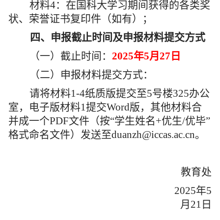
材料
4
：在国科大学习期间获得的各类奖
状、荣誉证书复印件（如有）；
四、
申报截止时间及
申报材料提交方式
（
一
）
截止时间：
2025
年
5
月
27
日
（二）申报材料提交方式：
请将材料
1
-4
纸质版提交至
5
号楼
325
办公
室，电子版材料
1
提交
Word
版
，
其他材料
合
并成一个
PDF
文件
（
按
“学生姓名
+
优生
/
优毕”
格式命名文件
）
发送至
duanzh@iccas.ac.cn
。
教育处
202
5
年
5
月
21
日