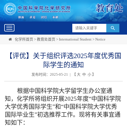
Toggle
navigation
化学所首页
>
教育处首页
>
International Student
>
Notice
【评优】关于组织评选2025年度优秀国
际学生的通知
发布时间：2025-05-21 | 【
大
中
小
】
根据中国科学院大学留学生办公室通
知，化学所将组织开展
202
5
年度
“中国科学院
大学优秀国际学生”和“中国科学院大学优秀
国际毕业生”初选推荐工作。现将有关事宜通
知如下：