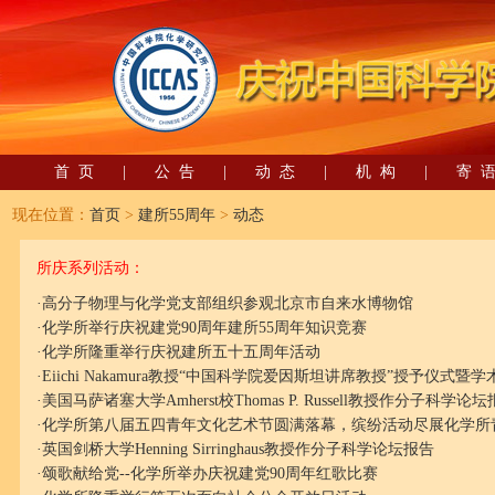
首 页
|
公 告
|
动 态
|
机 构
|
寄 
现在位置：
首页
>
建所55周年
>
动态
所庆系列活动：
·
高分子物理与化学党支部组织参观北京市自来水博物馆
·
化学所举行庆祝建党90周年建所55周年知识竞赛
·
化学所隆重举行庆祝建所五十五周年活动
·
Eiichi Nakamura教授“中国科学院爱因斯坦讲席教授”授予仪式暨
·
美国马萨诸塞大学Amherst校Thomas P. Russell教授作分子科学论
·
化学所第八届五四青年文化艺术节圆满落幕，缤纷活动尽展化学所
·
英国剑桥大学Henning Sirringhaus教授作分子科学论坛报告
·
颂歌献给党--化学所举办庆祝建党90周年红歌比赛