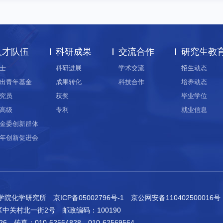
人才队伍
科研成果
交流合作
研究生教
士
科研进展
学术交流
招生动态
出青年基金
成果转化
科技合作
培养动态
究员
获奖
毕业学位
高级
专利
就业信息
金委创新群体
年创新促进会
科学院化学研究所
京ICP备05002796号-1
京公网安备110402500016号
区中关村北一街2号
邮政编码：100190
26
传真：010-62564828 010-62569564