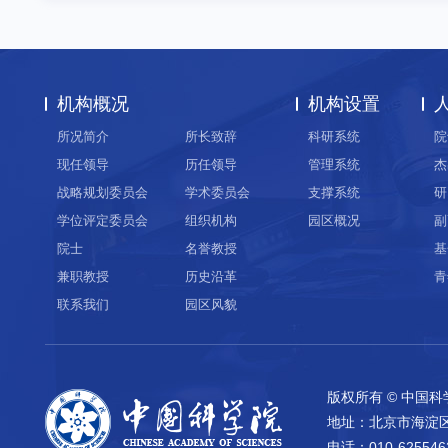
机构概况
机构设置
所况简介
所长致辞
科研系统
院
现任领导
历任领导
管理系统
杰
战略规划委员会
学术委员会
支撑系统
研
学位评定委员会
组织机构
园区概况
副
院士
名誉教授
基
兼职教授
历史沿革
青
联系我们
园区风貌
版权所有 © 中国
地址：北京市海淀
电话：010-625546