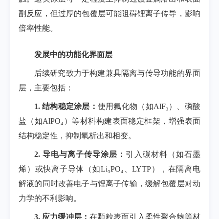
副反应，但过厚的包覆层可能阻碍锂离子传导，影响
倍率性能。
发展中的功能化界面层
后续研究致力于构建兼具隔离与传导功能的界面
层，主要包括：
1.
结构稳定涂层：
使用氟化物（如
AlF₃
）、磷酸
盐（如
AlPO₄
）等材料构建表面稳定框架，增强表面
结构稳定性，抑制氧析出和相变。
2.
导电与离子传导涂层：
引入碳材料（如石墨
烯）或快离子导体（如
Li₃PO₄
、
LYTP
），在隔离电
解液的同时改善电子与锂离子传输，缓解包覆层对动
力学的不利影响。
3.
应力缓冲层：
在颗粒表面引入柔性聚合物等材