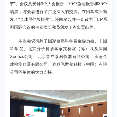
节”。会议共安排
3
个大会报告、
70
个邀请报告和
80
个
墙展，与会者进行了广泛深入的交流。在闭幕式上颁
发了
“
金建最佳墙报奖
”
，还向发起并一直致力于
EP
系
列国际会议
的何嘉松研究员颁发了杰出贡献奖。
本次会议得到了国家自然科学基金委员会、中国
科学院、北京分子科学国家实验室（筹）以及
法国
Xenocs
公司、北京普立泰科仪器有限公司、承德金
建检测仪器有限公司、赛默飞世尔科技（中国）有限
公司等单位的大力支持。