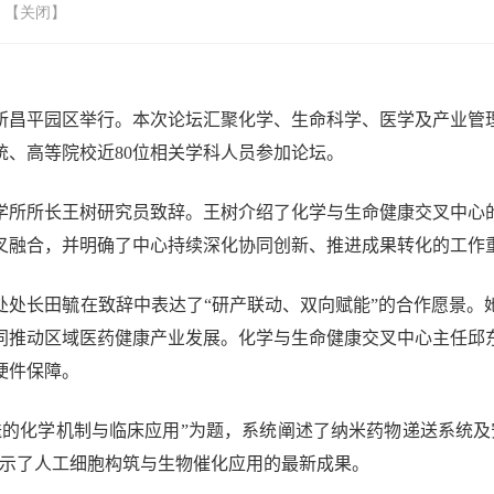
 【
关闭
】
所昌平园区举行。本次论坛汇聚化学、生命科学、医学及产业管
统、高等院校近
80
位相关学科人员参加论坛。
学所所长王树研究员致辞。王树介绍了化学与生命健康交叉中心
叉融合，并明确了中心持续深化协同创新、推进成果转化的工作
处处长田毓在致辞中表达了“研产联动、双向赋能”的合作愿景。
同推动区域医药健康产业发展。化学与生命健康交叉中心主任邱
硬件保障。
送的化学机制与临床应用”为题，系统阐述了纳米药物递送系统及
展示了人工细胞构筑与生物催化应用的最新成果。