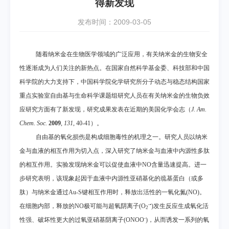
得新发现
发布时间：2009-03-05
随着纳米金在生物医学领域的广泛应用，有关纳米金的生物安全
性逐渐成为人们关注的新热点。在国家自然科学基金委、科技部和中国
科学院的大力支持下，中国科学院化学研究所分子动态与稳态结构国家
重点实验室自由基与生命科学课题组研究人员在有关纳米金的生物负效
应研究方面有了新发现，研究成果发表在近期的美国化学会志（
J. Am.
Chem. Soc.
2009
,
131
, 40-41
）。
自由基的氧化损伤是构成细胞毒性的机理之一。研究人员以纳米
金与血液的相互作用为切入点，深入研究了纳米金与血液中内源性多肽
的相互作用。实验发现纳米金可以促使血液中
NO
含量迅速提高。进一
步研究表明，该现象起因于血液中内源性亚硝基化的巯基蛋白（或多
肽）与纳米金通过
Au-S
键相互作用时，释放出活性的一氧化氮
(NO)
。
-•
在细胞内部，释放的
NO
极可能与超氧阴离子
(O
)
发生反应生成氧化活
2
-
性强、破坏性更大的过氧亚硝基阴离子
(ONOO
)
，从而诱发一系列的氧