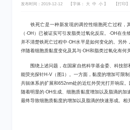
发布时间：2019-12-12
【字体：
大
中
小
】
【
打印
】
铁死亡是一种新发现的调控性细胞死亡过程，
（·
OH
）已被证实可引发脂类过氧化反应。·
OH
在生
并不清楚铁死亡过程中·
OH
水平是如何变化的。另外
伴随着细胞质黏度变化及其与·
OH
和脂类过氧化有何
围绕上述问题，
在国家自然科学
基金委
、科技部
能荧光探针
H-V
（图
1
）。一方面，黏度的增加可限制
共轭体系的扩展和
652nm
处的近红外荧光打开响应。
随着明显的·
OH
生成、细胞质黏度增加以及脂滴的加速
最终导致细胞质黏度的增加以及脂滴的快速形成。
相