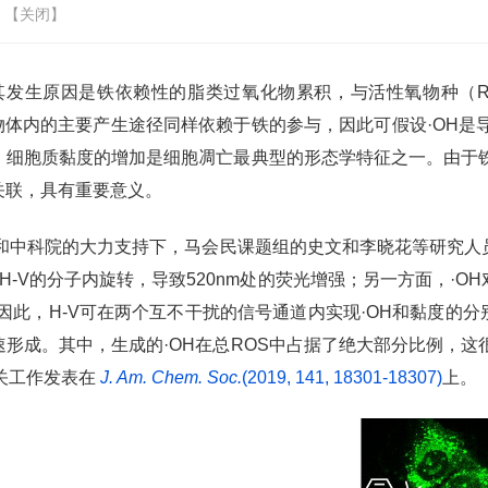
 【
关闭
】
其发生原因是铁依赖性的脂类过氧化物累积，与活性氧物种（
物体内的主要产生途径同样
依赖于铁的参与，因此可假设·
OH
是
，细胞质黏度的增加是细胞凋亡最典型的形态学特征之一。由于
关联，具有重要意义。
和中科院的大力支持下，马会民课题组的史文和李晓花等研究人
H-V
的分子内旋转，导致
520nm
处的荧光增强；另一方面，·
OH
因此，
H-V
可在两个互不干扰的信号通道内实现·
OH
和黏度的分
形成。其中，生成的·
OH
在总
ROS
中占据了绝大部分比例，这
关工作发表在
J. Am. Chem. Soc.
(2019, 141, 18301
-
18307)
上。