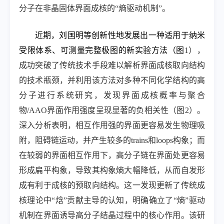
分子在非晶固体界面成核的“熵驱动机制”。
近期，刘国明等创新性地发展出一种适用于纳米
受限体系、可测量完整极图的新实验方法（图
1
），
成功突破了传统技术手段难以解析界面成核取向结构
的技术瓶颈，并利用该方法对多种不同化学结构的高
分子进行系统研究，发现界面成核概率与聚合
物
/AAO
界面作用强度呈现显著的负相关性（图
2
）。
深入分析表明，相互作用强的界面更容易发生物理吸
附，阻碍链运动，并产生较多的
trains
和
loops
构象；而
在较弱的界面相互作用下，高分子链在界面处更容易
形成扁平构象，导致其构象熵大幅降低，从而自发形
成有利于成核的预取向结构。这一发现更新了传统成
核理论中“焓”贡献主导的认知，明确确立了“熵”驱动
机制在界面诱导高分子结晶过程中的核心作用。该研