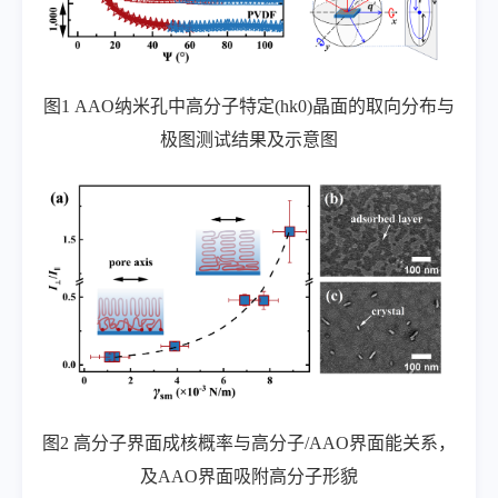
图
1 AAO
纳米孔中高分子特定
(hk0)
晶面的取向分布与
极图测试结果及示意图
图
2
高分子界面成核概率与高分子
/AAO
界面能关系，
及
AAO
界面吸附高分子形貌