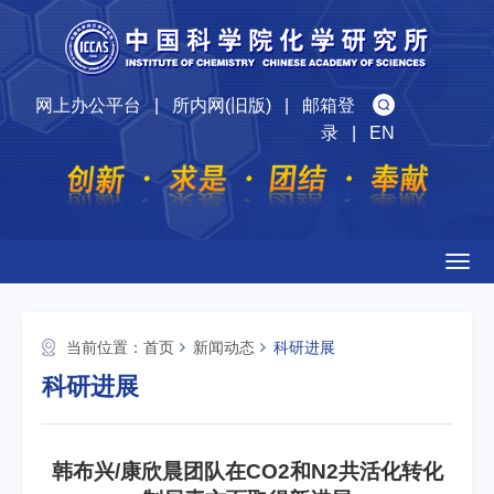
网上办公平台
|
所内网(旧版)
|
邮箱登
录
|
EN
Togg
navig
当前位置：
首页
新闻动态
科研进展
科研进展
韩布兴/康欣晨团队在CO2和N2共活化转化