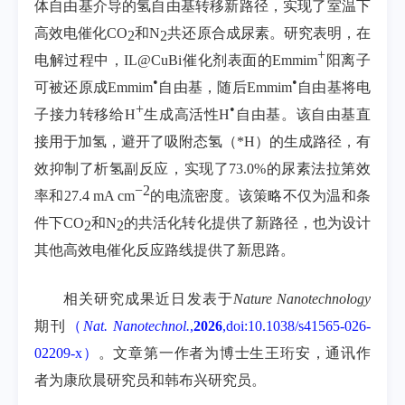
体自由基介导的氢自由基转移新路径，实现了室温下
高效电催化
CO
和
N
共还原合成尿素。研究表明，在
2
2
+
电解过程中，
IL@CuBi
催化剂表面的
Emmim
阳离子
•
•
可被还原成
Emmim
自由基，随后
Emmim
自由基将电
+
•
子接力转移给
H
生成高活性
H
自由基。该自由基直
接用于加氢，避开了吸附态氢（
*H
）的生成路径，有
效抑制了析氢副反应，实现了
73.0%
的尿素法拉第效
−2
率和
27.4 mA cm
的电流密度。该策略不仅为温和条
件下
CO
和
N
的共活化转化提供了新路径，也为设计
2
2
其他高效电催化反应路线提供了新思路。
相关研究成果近日发表于
Nature Nanotechnology
期刊
（
Nat. Nanotechnol.
,
2026
,doi:10.1038/s41565-026-
02209-x
）
。文章第一作者为博士生王珩安，通讯作
者为康欣晨研究员和韩布兴研究员。