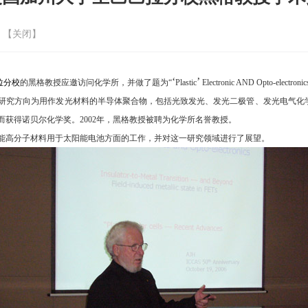
 【
关闭
】
‘
’
拉分校
的黑格教授应邀访问化学所，并做了题为“
Plastic
Electronic AND Opto-electronic
研究方向为用作发光材料的半导体聚合物，包括光致发光、发光二极管、发光电气化
而获得诺贝尔化学奖。
2002
年，黑格教授被聘为化学所名誉教授。
能高分子材料用于太阳能电池方面的工作，并对这一研究领域进行了展望。