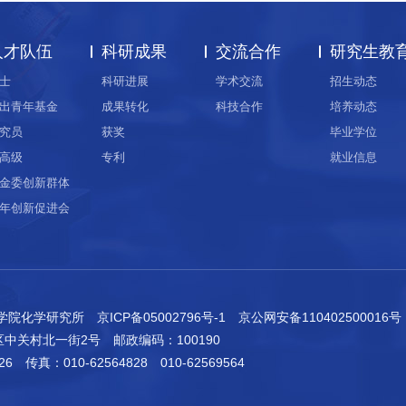
人才队伍
科研成果
交流合作
研究生教
士
科研进展
学术交流
招生动态
出青年基金
成果转化
科技合作
培养动态
究员
获奖
毕业学位
高级
专利
就业信息
金委创新群体
年创新促进会
科学院化学研究所
京ICP备05002796号-1
京公网安备110402500016号
区中关村北一街2号
邮政编码：100190
26
传真：010-62564828 010-62569564