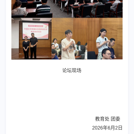
论坛现场
教育处 团委
2026
年
6
月
2
日