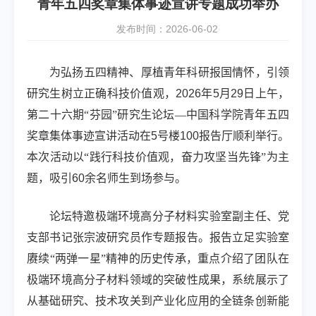
青年五四奖章集体事迹宣讲专题成功举办
发布时间：2026-06-02
为弘扬五四精神、厚植青年科研报国情怀，引领
研究生树立正确科技价值观，
2026
年
5
月
29
日上午，
第二十六期“芬园”研究生论坛—中国科学院青年五四
奖章集体事迹宣讲活动在
5
号楼
100
报告厅顺利举行。
本次活动以“践行科技价值观，奋力攻坚当先锋”为主
题，吸引
60
余名师生到场参与。
论坛特邀极端环境高分子材料实验室副主任、党
支部书记张宗波研究员作专题报告。报告立足实验室
赓续“两弹一星”精神的历史传承，重点介绍了团队在
极端环境高分子材料领域的突破性成果，系统展示了
从基础研究、技术攻关到产业化应用的全链条创新能