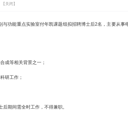
 【
关闭
】
别与功能重点实验室付年凯课题组拟招聘博士后
2
名，主要从事
化合成等相关背景之一；
爱科研工作；
士后期间需全时工作，不得兼职。