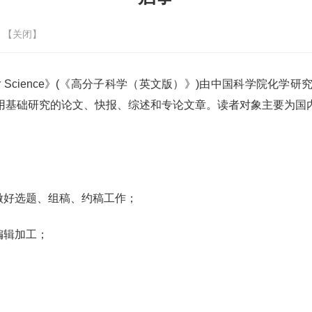
 【
关闭
】
r Science
》
(
《高分子科学（英文版）》
)
由中国科学院化学研
用基础研究的论文、快报、综述和专论文章。读者对象主要为国
做好选题、组稿、约稿工作；
编辑加工；