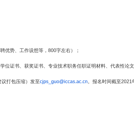
应聘优势、工作设想等，
800
字左右）；
、学位证书、获奖证书、专业技术职务任职证明材料、代表性论
建议打包压缩）发至
cjps_guo@iccas.ac.cn
。报名时间截至
2021