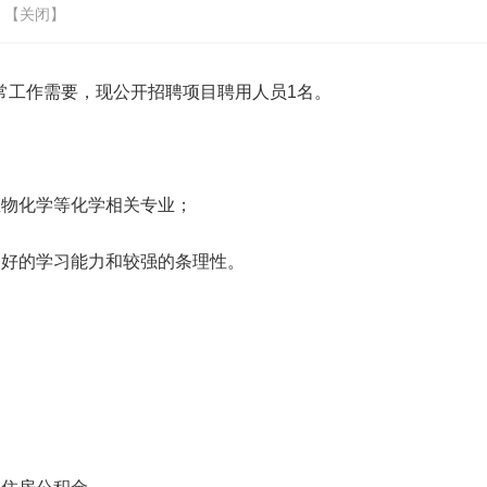
 【
关闭
】
常工作需要，现公开招聘项目聘用人员
1
名。
生物化学等化学相关专业；
良好的学习能力和较强的条理性。
；