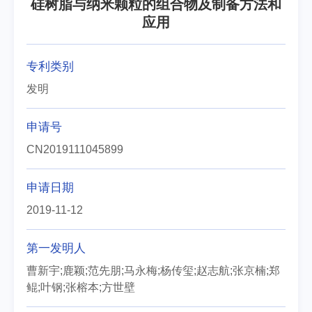
硅树脂与纳米颗粒的组合物及制备方法和
应用
专利类别
发明
申请号
CN2019111045899
申请日期
2019-11-12
第一发明人
曹新宇;鹿颖;范先朋;马永梅;杨传玺;赵志航;张京楠;郑
鲲;叶钢;张榕本;方世壁