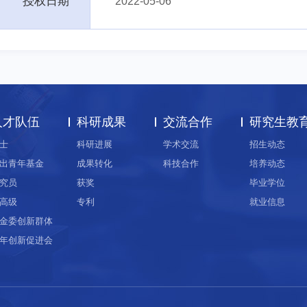
授权日期
2022-05-06
人才队伍
科研成果
交流合作
研究生教
士
科研进展
学术交流
招生动态
出青年基金
成果转化
科技合作
培养动态
究员
获奖
毕业学位
高级
专利
就业信息
金委创新群体
年创新促进会