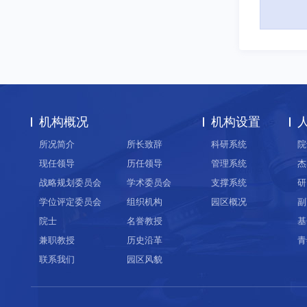
机构概况
机构设置
所况简介
所长致辞
科研系统
院
现任领导
历任领导
管理系统
杰
战略规划委员会
学术委员会
支撑系统
研
学位评定委员会
组织机构
园区概况
副
院士
名誉教授
基
兼职教授
历史沿革
青
联系我们
园区风貌