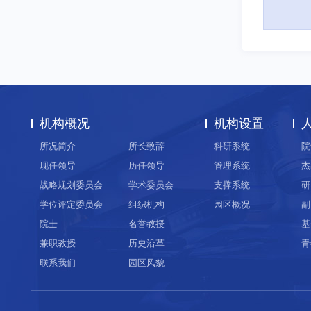
机构概况
机构设置
所况简介
所长致辞
科研系统
院
现任领导
历任领导
管理系统
杰
战略规划委员会
学术委员会
支撑系统
研
学位评定委员会
组织机构
园区概况
副
院士
名誉教授
基
兼职教授
历史沿革
青
联系我们
园区风貌