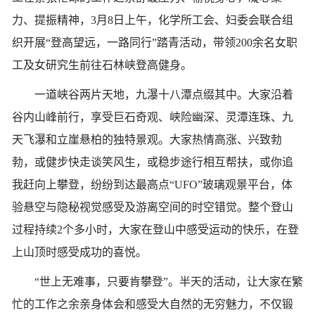
力、提振精神，3月8日上午，化学所工会、妇委会联合组
织开展“登高望远，一路同行”踏青活动，带领200余名女职
工及女研究生前往石林峡登高健身。
一道峡谷两片天地，九瀑十八潭点缀其中。大家沿着
谷内山峰前行，享受巨石奇观、峡险幽深、灵潭连珠、九
天飞瀑和立崖悬柏的独特景观。大家热情高涨、兴致勃
勃，或健步快走谈笑风生，或稳步途行相互帮扶，或你追
我赶向上攀登，纷纷到达最高点“UFO”玻璃观景平台，体
验悬空与隐秘视觉感受及游离空间的时空错觉。整个登山
过程持续2个多小时，大家在登山中感受运动的快乐，在登
上山顶时感受成功的喜悦。
“世上无难事，只要肯攀登”。半天的活动，让大家在繁
忙的工作之余亲身体会和感受大自然的无穷魅力，不仅锻