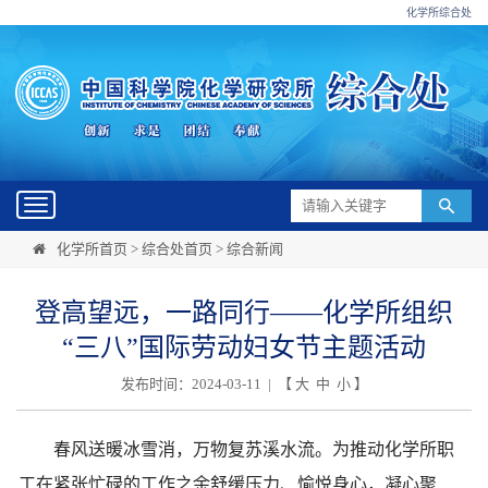
化学所综合处
Toggle
navigation
化学所首页
>
综合处首页
>
综合新闻
登高望远，一路同行——化学所组织
“三八”国际劳动妇女节主题活动
发布时间：2024-03-11 | 【
大
中
小
】
春风送暖冰雪消，万物复苏溪水流。为推动化学所职
工在紧张忙碌的工作之余舒缓压力、愉悦身心，凝心聚