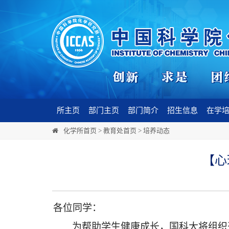
所主页
部门主页
部门简介
招生信息
在学
化学所首页
>
教育处首页
>
培养动态
【心
各位同学：
为帮助学生健康成长，国科大将组织