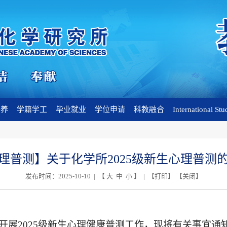
培养
学籍学工
毕业就业
学位申请
科教融合
International Stu
理普测】关于化学所2025级新生心理普测
发布时间：2025-10-10 | 【
大
中
小
】 | 【
打印
】 【
关闭
】
开展
2025级新生心理健康普测工作，现将有关事宜通