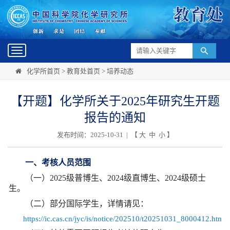
Toggle
navigation
化学所首页
>
教育处首页
>
培养动态
【开题】化学所关于2025年研究生开题
报告的通知
发布时间：2025-10-31 | 【
大
中
小
】
一、考核人员范围
（一）2025级普博生、2024级直博生、2024级硕士
生。
（二）部分国际学生，详情请见：
https://ic.cas.cn/jyc/is/notice/202510/t20251031_8000412.html