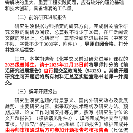
需解决的重大、重要工程实践问题，应有较好的理论基础
和技术创新，具备饱满的工作量。
（二）前沿研究进展报告
研究生须根据导师指定的研究方向，完成相关前沿研
究文献的调研及阅读，总篇数不得少于20篇，在广泛阅读
文献的基础上，总结撰写一篇前沿研究进展报告（中英文
不限、字数不少于3000字，附件1），
导师审阅合格、打分
并签字后提交
。
其中，本学期选修《化学交叉前沿研究进展》课程的
2025
级普博生，请于2025年12月15日前
将导师打分的《前
沿研究进展报告》
自行
提交至教育处（5#325）。其他开题
研究生可开题后将所有材料汇总至实验室秘书老师一并提
交。
（三）撰写开题报告
研究生须就选题的背景意义、国内外研究动态及发展
趋势、主要研究内容、拟采取的技术路线及研究方法、预
期成果、论文工作时间安排等方面，撰写《研究生学位论
文开题报告》（模板请见附件2），填写完成后提交至导师
审核。导师应严格把关。sep系统【开题报告】维护完成并
由导师审核通过后方可参加开题报告考核报告会
（具体流