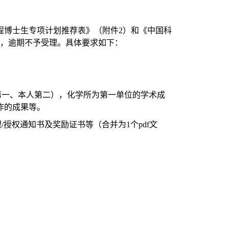
程博士生专项计划推荐表》（附件
2
）和《中国科
，逾期不予受理。具体要求如下：
第一、本人第二），化学所为第一单位的学术成
作的成果等。
理
/
授权通知书及奖励证书等（合并为
1
个
pdf
文