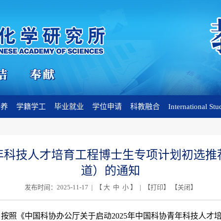
培养
学籍学工
毕业就业
学位申请
科教融合
International Stu
年科技人才培育工程博士生专项计划初选推
道）的通知
发布时间：2025-11-17 | 【
大
中
小
】 | 【
打印
】 【
关闭
】
，按照《中国科协办公厅关于启动
2025
年中国科协青年科技人才