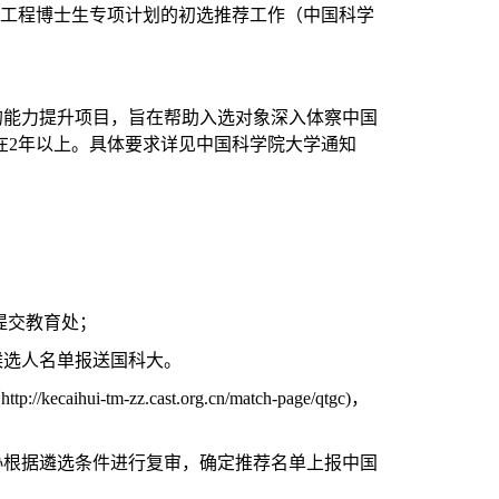
工程博士生专项计划的初选推荐工作（中国科学
的能力提升项目，旨在帮助入选对象深入体察中国
在
2
年以上。具体要求详见中国科学院大学通知
提交教育处；
候选人名单报送国科大。
（
http://kecaihui-tm-zz.cast.org.cn/match-page/qtgc
)，
协根据遴选条件进行复审，确定推荐名单上报中国