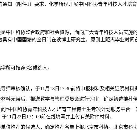
的通知（附件
1
）要求，化学所现开展中国科协青年科技人才培育
项是中国科协整合政府和社会资源，面向广大青年科技人员实施
为具有中国国籍的全日制在读博士研究生，原则上距离毕业时间
化学所可推荐
3
名候选人。
经导师审核确认，于
11
月
18
日
17:30
前将申报材料及相关证明材料
报材料无误后，报送教学与管理委员会进行评审，确定初选推荐
问“中国科协青年科技人才培育工程博士生专项计划服务平台”
，于
11
月
22
日
17
：
00
前在线填写并上传有关附件材料。
养单位推荐的候选人，确定推荐名单上报北京市科协。北京市科