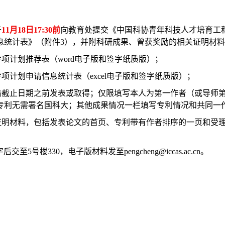
于
11
月
18
日
17:30
前
向教育处提交《中国科协青年科技人才培育工
息统计表》（附件
3
），并附科研成果、曾获奖励的相关证明材料
专项计划推荐表（
word
电子版和签字纸质版）；
专项计划申请信息统计表（
excel
电子版和签字纸质版）；
请截止日期之前发表或取得；仅限填写本人为第一作者（或导师
专利无需署名国科大；其他成果情况一栏填写专利情况和共同一
证明材料，包括发表论文的首页、专利带有作者排序的一页和受
字后交至
5
号楼
330
，电子版材料发至
pengcheng@iccas.ac.cn
。