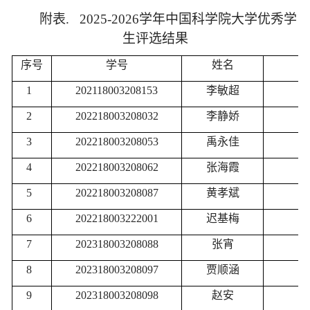
附表
. 2025-2026
学年中国科学院大学优秀学
生评选结果
序号
学号
姓名
优
1
202118003208153
李敏超
2
202218003208032
李静娇
3
202218003208053
禹永佳
4
202218003208062
张海霞
5
202218003208087
黄孝斌
6
202218003222001
迟基梅
7
202318003208088
张宵
8
202318003208097
贾顺涵
9
202318003208098
赵安