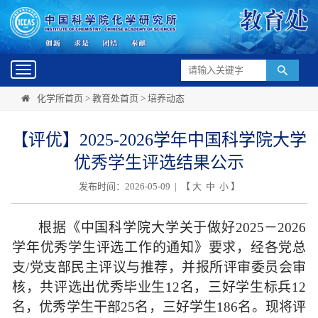
Toggle
navigation
化学所首页
>
教育处首页
>
培养动态
【评优】2025-2026学年中国科学院大学
优秀学生评选结果公示
发布时间：2026-05-09 | 【
大
中
小
】
根据《中国科学院大学关于做好
202
5
－
202
6
学年优秀学生评选工作的通知》要求，经各党总
支
/
党支部民主评议与推荐，并报所评审委员会审
核，共评选出优秀毕业生
1
2
名
，
三好学生标兵
12
名
，
优秀学生干部
25
名，三好学生
186
名。
现将评