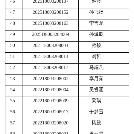
46
202518003208137
赵波
优
47
202518003208152
孙飞扬
优
48
202518003208163
李吉龙
优
49
2025D8003284009
孙泽乾
优
50
202118003208003
蒋颖
51
202118003208013
刘哲
52
202118003208017
马超凡
53
202218003208002
李月茹
54
202218003208004
吴睿涵
55
202218003208009
梁琪
56
202218003208013
于梦雪
57
202218003208020
杨懿
58
202218003208021
周云昊