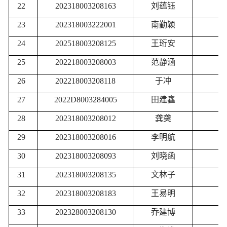
22
202318003208163
刘蕴钰
三
23
202318003222001
南勤颖
三
24
202518003208125
王珩安
三
25
202218003208003
范静涵
优
26
202218003208118
于冲
优
27
2022D8003284005
田建鑫
优
28
202318003208012
龚䶮
优
29
202318003208016
李明航
优
30
202318003208093
刘晓函
优
31
202318003208135
文林子
优
32
202318003208183
王易明
优
33
202328003208130
乔建博
优