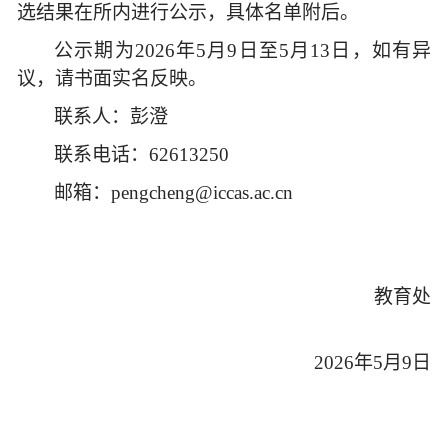
选结果在所内进行公示，具体名单附后。
公示期为
202
6
年
5
月
9
日
至
5
月
1
3
日，如有异
议，请书面实名反映。
联系人：彭澄
联系电话：
62613250
邮箱：
pengcheng@iccas.ac.cn
教育处
202
6
年
5
月
9
日