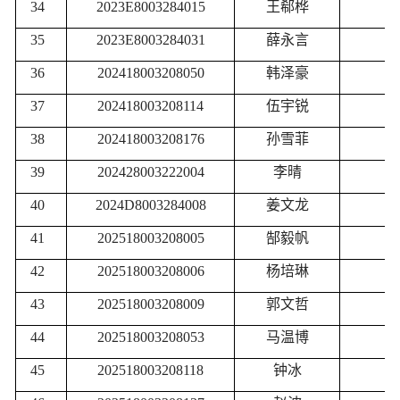
34
2023E8003284015
王郗桦
优
35
2023E8003284031
薛永言
优
36
202418003208050
韩泽豪
优
37
202418003208114
伍宇锐
优
38
202418003208176
孙雪菲
优
39
202428003222004
李晴
优
40
2024D8003284008
姜文龙
优
41
202518003208005
郜毅帆
优
42
202518003208006
杨培琳
优
43
202518003208009
郭文哲
优
44
202518003208053
马温博
优
45
202518003208118
钟冰
优