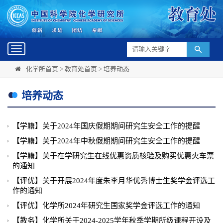
Toggle
navigation
化学所首页
>
教育处首页
>
培养动态
培养动态
【学籍】关于2024年国庆假期期间研究生安全工作的提醒
【学籍】关于2024年中秋假期期间研究生安全工作的提醒
【学籍】关于在学研究生在线优惠资质核验及购买优惠火车票
的通知
【评优】关于开展2024年度朱李月华优秀博士生奖学金评选工
作的通知
【评优】化学所2024年研究生国家奖学金评选工作的通知
【教务】化学所关于2024-2025学年秋季学期所级课程开设及