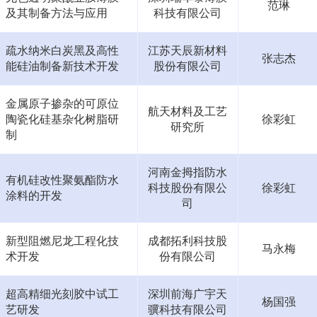
范琳
及其制备方法与应用
科技有限公司
疏水纳米白炭黑及高性
江苏天辰新材料
张志杰
能硅油制备新技术开发
股份有限公司
金属原子掺杂的可原位
航天材料及工艺
陶瓷化硅基杂化树脂研
徐彩虹
研究所
制
河南金拇指防水
有机硅改性聚氨酯防水
科技股份有限公
徐彩虹
涂料的开发
司
新型阻燃尼龙工程化技
成都拓利科技股
马永梅
术开发
份有限公司
超高精细光刻胶中试工
深圳前海广宇天
杨国强
艺研发
骥科技有限公司