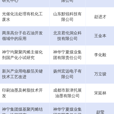
研究中心
限公司
光催化法处理有机化工
山东默锐科技有
赵进才
废水
限公司
两亲高分子在石油开发
北京君伦洞众科
王金本
领域中的应用
技有限公司
神宁均聚聚丙烯主催化
神华宁夏煤业集
李化毅
剂国产化小试研究
团有限责任公司
新兴产业用电极箔关键
扬州宏远电子有
万立骏
技术工艺改进
限公司
印刷油墨及树脂技术开
成都市新津托展
宋延林
发
油墨有限公司
神宁集团煤基聚丙烯结
神华宁夏煤业集
赵莹