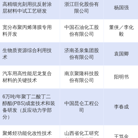
高精细光刻用抗反射涂
浙江巨化股份有
杨国强
层材料中试工艺研发
限公司
宽分布聚丙烯薄膜专用
中国石油化工股
董侠／李化
料开发
份有限公司
毅
生物质资源综合利用技
济南圣泉集团股
袁国卿
术
份有限公司
汽车用高性能尼龙复合
南京聚隆科技股
阳明书
材料的关键技术
份有限公司
6万吨/年聚丁二酸丁二
醇酯(PBS)成套技术和装
中国昆仑工程公
李春成
备研发（反应动力学部
司
分）
聚烯烃功能化改性技术
山西省化工研究
王笃金