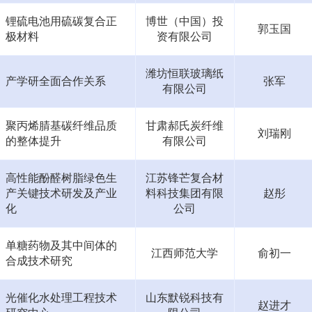
锂硫电池用硫碳复合正
博世（中国）投
郭玉国
极材料
资有限公司
潍坊恒联玻璃纸
产学研全面合作关系
张军
有限公司
聚丙烯腈基碳纤维品质
甘肃郝氏炭纤维
刘瑞刚
的整体提升
有限公司
高性能酚醛树脂绿色生
江苏锋芒复合材
产关键技术研发及产业
料科技集团有限
赵彤
化
公司
单糖药物及其中间体的
江西师范大学
俞初一
合成技术研究
光催化水处理工程技术
山东默锐科技有
赵进才