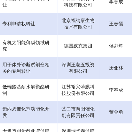
李春成
让
科技有限公司
北京福纳康生物
专利申请权转让
王春儒
技术有限公司
有机太阳能薄膜领域研
德国默克集团
侯剑辉
究
用于体外诊断试剂盒相
深圳王老五投资
唐亚林
关的专利转让
有限公司
低端羧基耐水解聚酯研
江苏裕兴薄膜科
李春成
制
技股份有限公司
聚丙烯催化剂功能化开
营口市向阳催化
董金勇
发
剂有限责任公司
无色透明聚酰亚胺薄膜
深圳瑞华泰薄膜