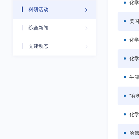
化学
科研活动
美国
综合新闻
化学
党建动态
化
牛津
“有
化学
哈佛