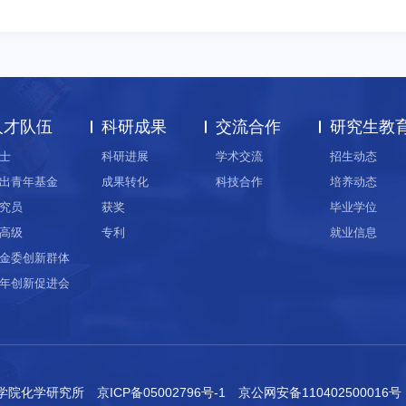
人才队伍
科研成果
交流合作
研究生教
士
科研进展
学术交流
招生动态
出青年基金
成果转化
科技合作
培养动态
究员
获奖
毕业学位
高级
专利
就业信息
金委创新群体
年创新促进会
科学院化学研究所
京ICP备05002796号-1
京公网安备110402500016号