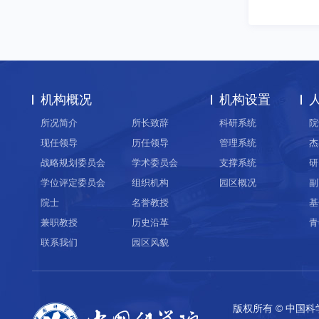
机构概况
机构设置
所况简介
所长致辞
科研系统
院
现任领导
历任领导
管理系统
杰
战略规划委员会
学术委员会
支撑系统
研
学位评定委员会
组织机构
园区概况
副
院士
名誉教授
基
兼职教授
历史沿革
青
联系我们
园区风貌
版权所有 © 中国