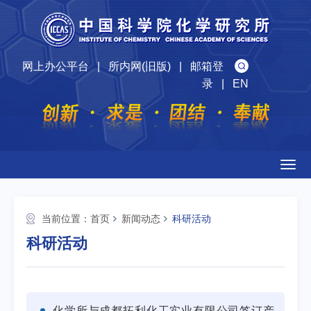
网上办公平台
|
所内网(旧版)
|
邮箱登
录
|
EN
Togg
navig
当前位置：
首页
新闻动态
科研活动
科研活动
化学所与成都拓利化工实业有限公司签订产