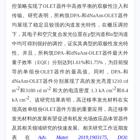
控策略实现了
OLET
器件中高效平衡的双极性注入和
传输。研究表明，所构筑
DPA-
和
dNaAnt-OLET
器件
均展现了稳定且较强的沟道发光特性，在栅压调控
下，其电子和空穴复合发光位置在
p
型沟道和
n
型沟道
中均可得到很好的调控，证实其典型的双极性发光特
性。并且，所构筑
DPA-
和
dNaAnt-OLET
器件最大外
量子效率（
EQE
）分别达到
1.61%
和
1.75%
，为目前报
导的单组份
OLET
器件的最高值。同时，
DPA-
和
dNaAnt-OLET
器件分别展现了高的发光亮度
1210 cd
-
2
-
2
-
2
m
和
3180 cd m
和大的电流密度
1.3 kA cm
和
8.4
-
2
kA cm
。该研究结果表明，高迁移率发光材料在实
现高效单组份
OLET
器件方面的
重要应用，高迁移率
发光材料的发展有望促进有机发光场效应晶体管器件
及其相关领域研究的快速发展。相关研究工作近期发
表在
Adv. Mater. 2019,
1903175
, DOI: