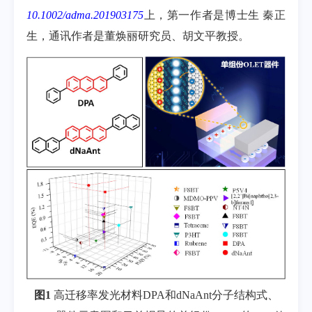
10.1002/adma.201903175
上，第一作者是博士生
秦正
生，通讯作者是董焕丽研究员、胡文平教授。
图
1
高迁移率发光材料
DPA
和
dNaAnt
分子结构式、