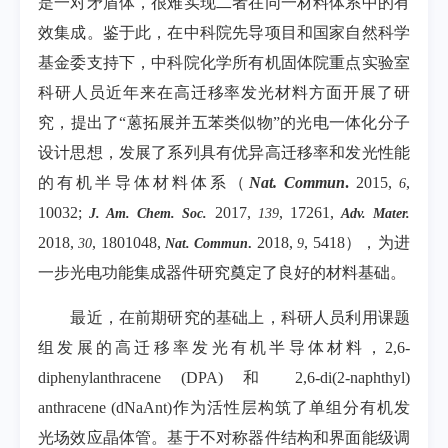
是一对矛盾体，很难实现二者在同一材料体系中的有
效集成。鉴于此，在中科院先导项目和国家自然科学
基金委支持下，中科院化学所有机固体院重点实验室
科研人员近年来在高迁移率发光材料方面开展了研
究，提出了
“
蒽拓展并五苯类似物
”
的光电一体化分子
设计思想，发展了系列具有优异高迁移率和发光性能
的有机半导体材料体系（
Nat. Commun
.
2015,
,
6
10032;
2017,
, 17261,
J. Am. Chem. Soc.
139
Adv. Mater.
2018,
, 1801048,
2018,
, 5418
），为进
30
Nat. Commun
.
9
一步光电功能集成器件研究奠定了良好的材料基础。
最近，在前期研究的基础上，科研人员利用课题
组发展的高迁移率发光有机半导体材料，
2,6-
diphenylanthracene (DPA)
和
2,6-di(2-naphthyl)
anthracene (dNaAnt)
作为活性层构筑了单组分有机发
光场效应晶体管。基于不对称器件结构和界面能级调