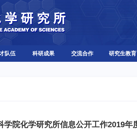
才队伍
科研成果
交流合作
研究生教育
科学院化学研究所信息公开工作2019年