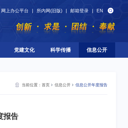
网上办公平台
|
所内网(旧版)
|
邮箱登录
|
EN
党建文化
科学传播
信息公开
当前位置：
首页
信息公开
信息公开年度报告
度报告