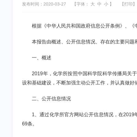
发布时间：2020-03-27
【字体：
大
中
小
】
【
打印
】
根据《中华人民共和国政府信息公开条例》、《
本报告由概述、公开信息情况、存在的主要问题
一、概述
201
9
年，化学所按照中国科学院科学传播局关于
设和基础建设，不断加强主动公开工作，并认真做好
二、公开信息情况
1、通过化学所官方网站公开信息情况，在201
9
69
条。