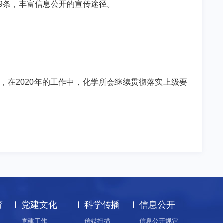
9
条，丰富信息公开的宣传途径。
，在20
20
年的工作中，化学所会继续贯彻落实上级要
育
党建文化
科学传播
信息公开
党建工作
传媒扫描
信息公开规定