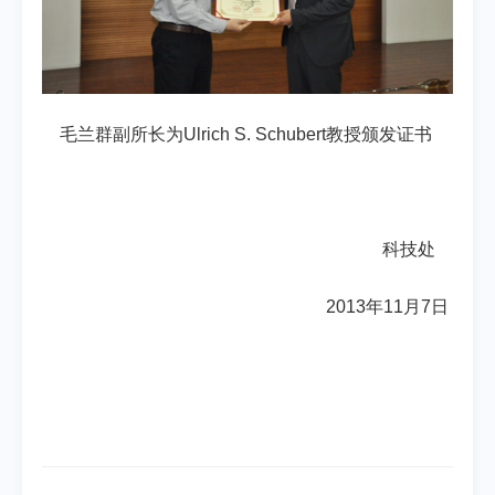
毛兰群副所长为
Ulrich S. Schubert
教授颁发证书
科技处
2013
年
11
月
7
日