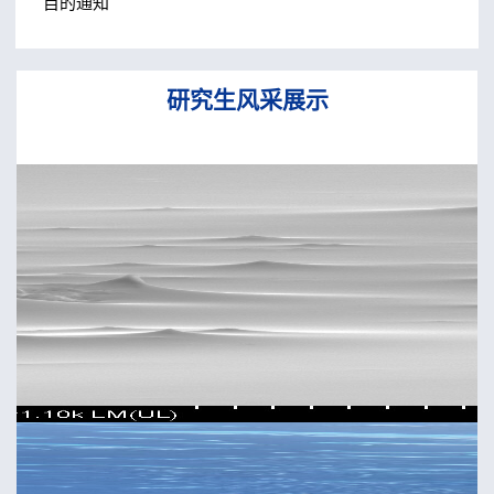
目的通知
研究生风采展示