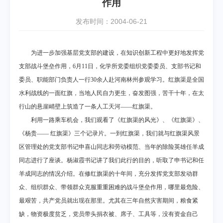
作用
发布时间：2004-06-21
为进一步加强基层党支部的建设，在知识创新工程中更好地发挥党
支部战斗堡垒作用，
6
月
11
日，化学所党委组织党委委员、支部书记和
委员、职能部门负责人一行
30
余人赴河南林州参观学习。红旗渠是全国
水利战线的一面红旗，当地人民自力更生，奋发图强，苦干十年，在太
行山的悬崖峭壁上筑造了一条人工天河——红旗渠。
利用一路乘车机会，我们观看了《红旗渠的风光》、《红旗渠》、
《杨贵——
红旗渠》三个记录片。一到红旗渠，我们就与红旗渠风景
区管理处的党支部书记申喜山同志和劳动模范、当年的除险英雄任羊成
同志进行了座谈。杨淑霞书记讲了我们此行的目的，听取了申书记和任
羊成同志的情况介绍。在修红旗渠的十年间，充分发挥党支部发动群
众、组织群众、带领群众克服重重困难的战斗堡垒作用，哪里最危险、
最艰苦，共产党员就出现在那里。尤其在三年自然灾害期间，粮食紧
缺，物资极度贫乏，党员带头捐衣被、席子、工具等，没有资金自己