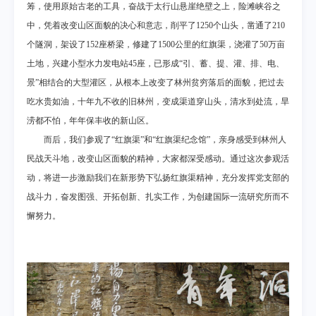
筹，使用原始古老的工具，奋战于太行山悬崖绝壁之上，险滩峡谷之
中，凭着改变山区面貌的决心和意志，削平了
1250
个山头，凿通了
210
个隧洞，架设了
152
座桥梁，修建了
1500
公里的红旗渠，浇灌了
50
万亩
土地，兴建小型水力发电站
45
座，已形成“引、蓄、提、灌、排、电、
景”相结合的大型灌区，从根本上改变了林州贫穷落后的面貌，把过去
吃水贵如油，十年九不收的旧林州，变成渠道穿山头，清水到处流，旱
涝都不怕，年年保丰收的新山区。
而后，我们参观了“红旗渠”和“红旗渠纪念馆”，亲身感受到林州人
民战天斗地，改变山区面貌的精神，大家都深受感动。通过这次参观活
动，将进一步激励我们在新形势下弘扬红旗渠精神，充分发挥党支部的
战斗力，奋发图强、开拓创新、扎实工作，为创建国际一流研究所而不
懈努力。