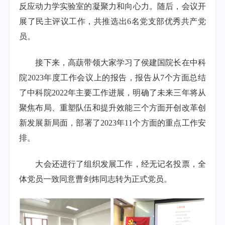
反应动力学实验室的凝聚力和向心力。随后，会议开
展了民主评议工作，共推选出
6
名党支部优秀共产党
员。
接下来，高蕻带领大家学习了侯建国院长在中科
院
2023
年度工作会议上的报告，报告从
7
个方面总结
了中科院
2022
年主要工作进展，明确了未来三年将从
聚焦布局、重塑队伍和提升效能三个方面开创改革创
新发展新局面，部署了
2023
年
11
个方面的重点工作安
排。
大会还进行了组织发展工作，经无记名投票，全
体党员一致同意曹剑炜同志转为正式党员。