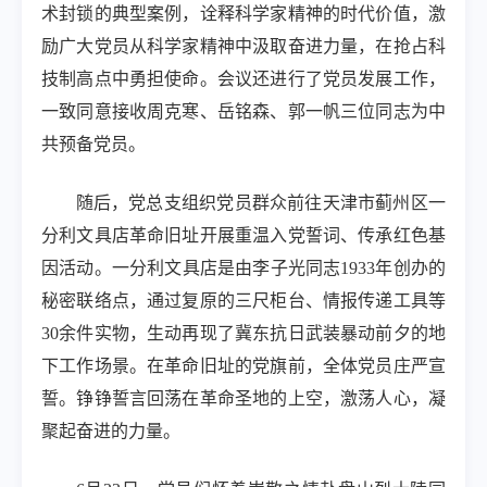
术封锁的典型案例，诠释科学家精神的时代价值，激
励广大党员从科学家精神中汲取奋进力量，在抢占科
技制高点中勇担使命。会议还进行了党员发展工作，
一致同意接收周克寒、岳铭森、郭一帆三位同志为中
共预备党员。
随后，党总支组织党员群众前往天津市蓟州区
一
分利文具店革命旧址开展重温入党誓词、传承红色基
因活动。
一分利文具店是由李子光同志
1933
年创办的
秘密联络点，通过复原的三尺柜台、情报传递工具等
30
余件实物，生动再现了冀东抗日武装暴动前夕的地
下工作场景。在革命旧址的党旗前，全体党员庄严宣
誓。铮铮誓言回荡在革命圣地的上空，激荡人心，凝
聚起奋进的力量。