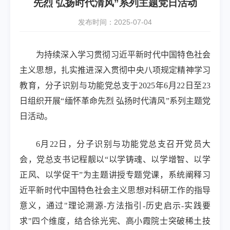
先烈 弘扬时代清风”系列主题党日活动
发布时间：2025-07-04
为持续深入学习贯彻习近平新时代中国特色社会
主义思想，扎实推进深入贯彻中央八项规定精神学习
教育，分子识别与功能党总支于
2025
年
6
月
22
日至
23
日组织开展“缅怀革命先烈 弘扬时代清风”系列主题党
日活动。
6
月
22
日，分子识别与功能党总支召开党员大
会，党总支书记程靓以“以学铸魂、以学增智、以学
正风、以学促干”为主题讲授专题党课，系统阐释习
近平新时代中国特色社会主义思想对科研工作的指导
意义，通过
"
理论溯源
-
方法指引
-
历史启示
-
实践要
求
"
四个维度，结合徐光宪、高小霞院士突破稀土技