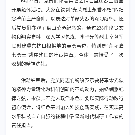
6
月
23
日，党员们怀着崇敬之情赴盘山烈士陵园
开展缅怀活动。大家在镌刻
"
光荣烈士永垂不朽
"
的纪
念碑前庄严瞻仰，以表达对革命先烈的深切缅怀。随
后党员们参观了盘山革命纪念馆，通过
238
件珍贵文
物和翔实史料，深入学习包森、李子光等烈士率领军
民创建冀东抗日根据地的英勇事迹，特别是“莲花峰
七勇士”跳崖殉国的壮烈篇章，全体同志接受了一次
深刻的精神洗礼。
活动结束后，党员同志们纷纷表示要将革命先烈
的精神力量转化为科研创新的不竭动力，始终绷紧纪
律之弦，永葆共产党人政治本色；要以实际行动践行
初心使命，将红色基因融入科技创新实践，在实现高
水平科技自立自强的征程中彰显新时代科研工作者的
责任担当。