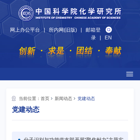
网上办公平台
|
所内网(旧版)
|
邮箱登
录
|
EN
Togg
navig
当前位置：
首页
新闻动态
党建动态
党建动态
分子识别与功能党支部开展“聚焦献力”主题实