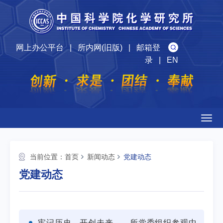
网上办公平台
|
所内网(旧版)
|
邮箱登
录
|
EN
Togg
navig
当前位置：
首页
新闻动态
党建动态
党建动态
牢记历史，开创未来——所党委组织参观中