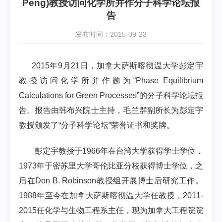
Peng)教授访问化学所并作分子科学论坛报
告
发布时间：2015-09-23
2015
年
9
月
21
日，加拿大萨斯喀彻温大学彭定宇
教授访问化学所并作题为“
Phase Equilibrium
Calculations for Green Processes
”的分子科学论坛报
告。报告由韩布兴院士主持，毛兰群副所长为彭定宇
教授颁发了“分子科学论坛”荣誉证书和奖牌。
彭定宇教授于
1966
年在台湾大学获得学士学位，
1973
年于密苏里大学哥伦比亚分校获得博士学位，之
后在
Don B. Robinson
教授组开展博士后研究工作。
1988
年至今在加拿大萨斯喀彻温大学任教授，
2011-
2015
任化学与生物工程系主任，现为加拿大工程院院