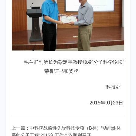
毛兰群副所长为
彭定宇
教授颁发
“
分子科学论坛
”
荣誉证书和奖牌
科技处
2015
年
9
月
23
日
上一篇：
中科院战略性先导科技专项（B类）“功能pi-体
系的分子工程”2015年工作会议顺利召开