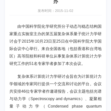
办
发布时间：2015-11-02
由中国科学院化学研究所分子动态与稳态结构国
家重点实验室主办的第五届复杂体系量子统计力学研
讨会于
2015
年
10
月
23
日
至
25
日在中国科学院大学国
际会议中心举行。来自全国各地（包括香港和台湾地
区）高等院校和科研单位从事复杂体系计算统计力学
研究工作的
51
名专家学者参加了本次会议。
复杂体系计算统计力学研讨会旨在为计算统计力
学领域的专家同行提供一个交流和讨论的平台。会议
共安排
46
位专家学者作邀请报告，会议主题包括光谱
与动力学（
Spectroscopy and dynamics
）、凝聚相
量子动力学（
Condensed phase quantum