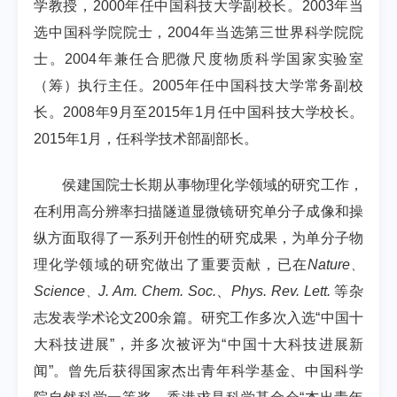
学教授，
2000
年任中国科技大学副校长。
2003
年当
选中国科学院院士，
2004
年当选第三世界科学院院
士。
2004
年兼任合肥微尺度物质科学国家实验室
（筹）执行主任。
2005
年任中国科技大学常务副校
长。
2008
年
9
月至
2015
年
1
月任中国科技大学校长。
2015
年
1
月，任科学技术部副部长。
侯建国院士长期从事物理化学领域的研究工作，
在利用高分辨率扫描隧道显微镜研究单分子成像和操
纵方面取得了一系列开创性的研究成果，为单分子物
理化学领域的研究做出了重要贡献，已在
Nature
、
Science
J. Am. Chem. Soc.
、
Phys. Rev. Lett.
等杂
、
志发表学术论文
200
余篇。研究工作多次入选
“
中国十
大科技进展
”
，并多次被评为
“
中国十大科技进展新
闻
”
。曾先后获得国家杰出青年科学基金、中国科学