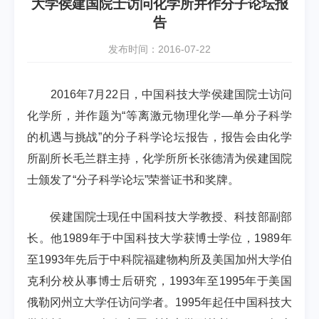
大学侯建国院士访问化学所并作分子论坛报
告
发布时间：2016-07-22
2016
年
7
月
22
日，中国科技大学侯建国院士访问
化学所，并作题为
“
等离激元物理化学—单分子科学
的机遇与挑战
”
的分子科学论坛报告，报告会由化学
所副所长毛兰群主持，化学所所长张德清为侯建国院
士颁发了“分子科学论坛”荣誉证书和奖牌。
侯建国院士现任中国科技大学教授、科技部副部
长。他
1989
年于中国科技大学获博士学位，
1989
年
至
1993
年先后于中科院福建物构所及美国加州大学伯
克利分校从事博士后研究，
1993
年至
1995
年于美国
俄勒冈州立大学任访问学者。
1995
年起任中国科技大