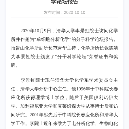
学论坛报告
发布时间：2020-10-10
2020
年
10
月
9
日，清华大学李景虹院士访问化学
所并作题为
“
单细胞分析化学
”
的分子科学论坛报告。
报告由化学所副所长范青华主持，化学所所长张德清
为李景虹院士颁发了
“
分子科学论坛
”
荣誉证书和奖
牌。
李景虹院士现任清华大学化学系学术委员会主
任，清华大学分析中心主任。他
1996
年于中科院长春
应化所获得理学博士学位，随后于美国伊利诺伊大
学、加利福尼亚大学和克莱姆森大学从事博士后和访
问研究。
2001
年起先后于中科院长春应化所和清华大
学工作。李院士近年来致力于电分析化学、生物电化