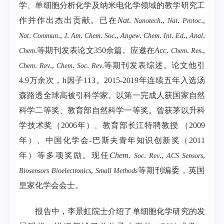
学、单细胞分析化学及纳米电化学领域的教学研究工
作并作出杰出贡献。已在
Nat
.
.,
.
.,
Nanotech
Nat
Protoc
.
.,
.
.
.
.,
.
.
.
.,
.
Nat
Commun
J
Am
Chem
Soc
Angew
Chem
Int
Ed
Anal
.
等期刊发表论文
350
余篇。应邀在
Acc
.
.
.,
Chem
Chem
Res
.
.,
.
.
.
等期刊发表综述。论文他引
Chem
Rev
Chem
Soc
Rev
4.9
万余次，
h
因子
113
。
2015-2019
年连续五年入选汤
森路透全球高被引科学家。以第一完成人获国家自然
科学二等奖、教育部自然科学一等奖。曾获茅以升科
学技术奖（
2006
年）、教育部长江特聘教授 （
2009
年）、中国化学会
-
巴斯夫青年知识创新奖（
2011
年）等多项奖励。现任
Chem
.
.
.,
,
Soc
Rev
ACS Sensors
,
等期刊编委，英国
Biosensors Bioelectronics
Small Methods
皇家化学会会士。
报告中，李景虹院士介绍了单细胞化学研究的发