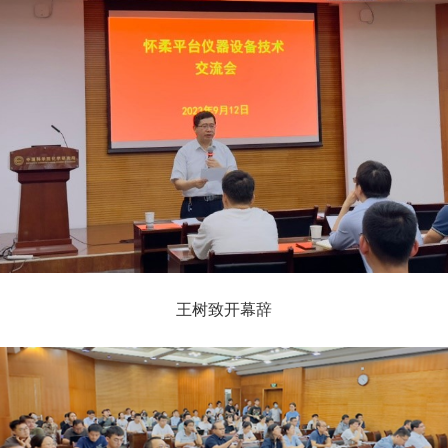
王树致开幕辞