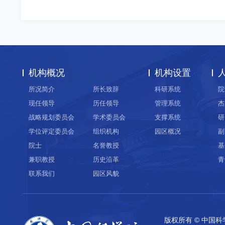
机构概况
机构设置
所况简介
所长致辞
科研系统
院
现任领导
历任领导
管理系统
杰
战略规划委员会
学术委员会
支撑系统
研
学位评定委员会
组织机构
园区概况
副
院士
名誉教授
基
兼职教授
历史沿革
青
联系我们
园区风貌
版权所有 © 中国