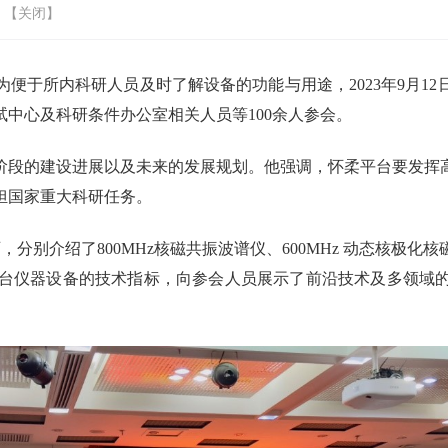
 【
关闭
】
为便于所内科研人员及时了解设备的功能与用途，
2023
年
9
月
12
试中心及科研条件办公室相关人员等
100
余人参会。
阶段的建设进展以及未来的发展规划。他强调，怀柔平台要发挥
担国家重大科研任务。
师，分别介绍了
800MHz
核磁共振波谱仪、
600MHz
动态核极化核
台仪器设备的技术指标，向参会人员展示了前沿技术及多领域