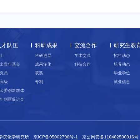
人才队伍
科研成果
交流合作
研究生教
士
科研进展
学术交流
招生动态
出青年基金
成果转化
科技合作
培养动态
究员
获奖
毕业学位
高级
专利
就业信息
金委创新群体
年创新促进会
科学院化学研究所
京ICP备05002796号-1
京公网安备110402500016号