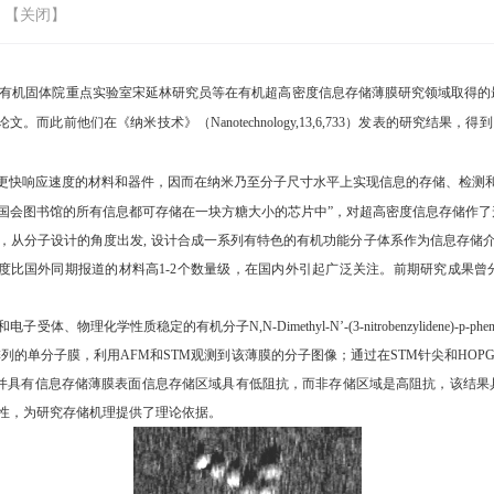
 【
关闭
】
9 )发表了化学所有机固体院重点实验室宋延林研究员等在有机超高密度信息存储薄膜研究领域取得
细研究论文。而此前他们在《纳米技术》（Nanotechnology,13,6,733）发表的研究结果，得到了美国
更快响应速度的材料和器件，因而在纳米乃至分子尺寸水平上实现信息的存储、检测
)国会图书馆的所有信息都可存储在一块方糖大小的芯片中”，对超高密度信息存储作
，从分子设计的角度出发
, 设计合成一系列有特色的有机功能分子体系作为信息存储
度比国外同期报道的材料高
1-2个数量级，在国内外引起广泛关注。前期
研究成果曾
和电子受体、物理化学性质稳定的有机分子
N,N-Dimethyl-N’-(3-nitrobenzyli
排列的单分子膜，利用AFM和STM观测到该薄膜的分子图像；通过在STM针尖和HOP
并具有信息存储薄膜表面信息存储区域具有低阻抗，而非存储区域是高阻抗，该结果具有良好的重复
间电荷转移的可能性，为研究存储机理提供了理论依据。