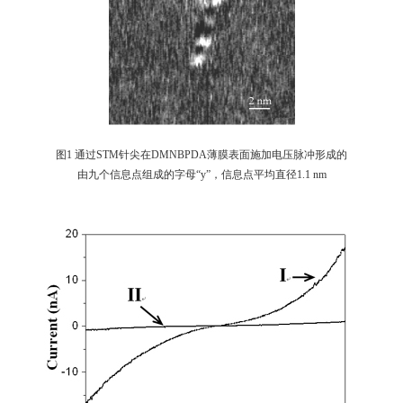
图
1
通过
STM
针尖在
DMNBPDA
薄膜表面施加电压脉冲形成的
由九个信息点组成的字母“
y
”，信息点平均直径
1.1 nm