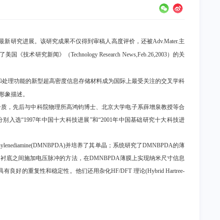
的最新研究进展。该研究成果不仅得到审稿人高度评价，还被Adv.Mater.主
《技术研究新闻》（Technology Research News,Feb.26,2003）的关
和处理功能的新型超高密度信息存储材料成为国际上最受关注的交叉学科
了形象描述。
介质，
先后与中科院物理所高鸿钧博士、北京大学电子系薛增泉教授等合
分别入选“
1997年中国十大科技进展”和“2001年中国基础研究十大科技进
dene)-p-phenylenediamine(DMNBPDA)并培养了其单晶；系统研究了DMNBPDA的薄
G衬底之间施加电压脉冲的方法，在DMNBPDA薄膜上实现纳米尺寸信息
性和稳定性。他们还用杂化HF/DFT 理论(Hybrid Hartree-