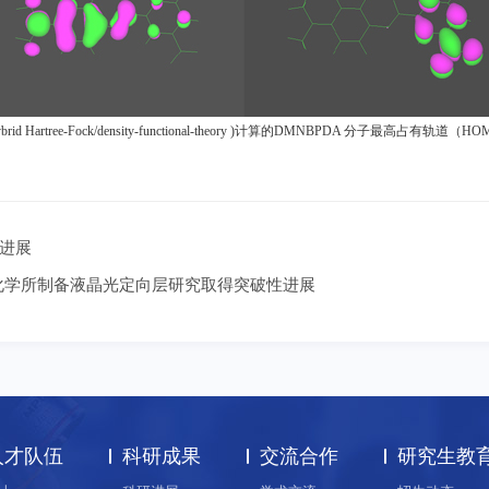
brid Hartree-Fock/density-functional-theory )
计算的
DMNBPDA
分子最高占有轨道（
HO
进展
封面报道：化学所制备液晶光定向层研究取得突破性进展
人才队伍
科研成果
交流合作
研究生教