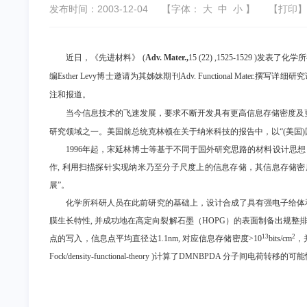
发布时间：2003-12-04
【字体：
大
中
小
】
【
打印
】
近日，《先进材料》
(
Adv. Mater.,
15 (22) ,1525-152
编Esther Levy博士邀请为其姊妹期刊Adv. Functional Mater.撰写详
注和报道。
当今信息技术的飞速发展，要求不断开发具有更高信息存储密度及
研究领域之一。美国前总统克林顿在关于纳米科技的报告中，以“
(美国
1996年起，
宋延林博士等
基于不同于国外研究思路的材料设计思想
作
,
利用扫描探针实现纳米乃至分子尺度上的信息存储，其信息存储密
展”。
化学所科研人员在此前研究的基础上，设计合成了具有强电子给体
膜生长特性, 并成功地在高定向裂解石墨（HOPG）的表面制备出规整
13
2
点的写入，信息点平均直径达1.1nm, 对应信息存储密度>10
bits/cm
，
Fock/density-functional-theory )计算了DMNBPDA 分子