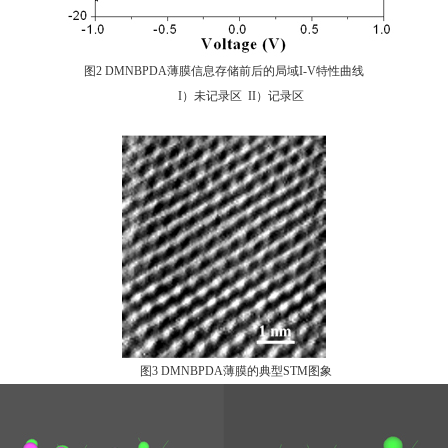
图
2 DMNBPDA
薄膜信息存储前后的局域
I-V
特性曲线
I
）未记录区
II
）记录区
图
3 DMNBPDA
薄膜的典型
STM
图象