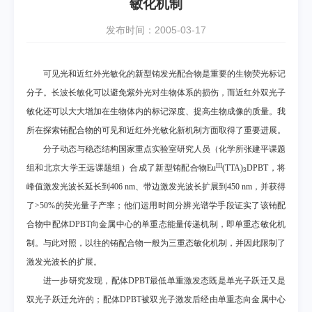
敏化机制
发布时间：2005-03-17
可见光和近红外光敏化的新型铕发光配合物是重要的生物荧光标记
分子。长波长敏化可以避免紫外光对生物体系的损伤，而近红外双光子
敏化还可以大大增加在生物体内的标记深度、提高生物成像的质量。
我
所在探索铕配合物的可见和近红外光敏化新机制方面取得了重要进展。
分子动态与稳态结构国家重点实验室研究人员（化学所张建平课题
III
组和北京大学王远课题组）合成了新型铕配合物
Eu
(TTA)
DPBT
，将
3
峰值激发光波长延长到
406 nm
、带边激发光波长扩展到
450 nm
，
并获得
了
>50%
的荧光量子产率；他们运用时间分辨光谱学手段证实了该铕配
合物中配体
DPBT
向金属中心的单重态能量传递机制，即单重态敏化机
制。与此对照，以往的铕配合物一般为三重态敏化机制，并因此限制了
激发光波长的扩展。
进一步研究发现，配体
DPBT
最低单重激发态既是单光子跃迁又是
双光子跃迁允许的；配体
DPBT
被双光子激发后经由单重态向金属中心