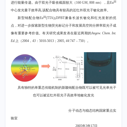
III
进行能量传递。由于双光子吸收截面较大
（
160 GM
, 808 nm
），且
Eu
中心发光量子效率高
,
该配合物具有较高的近红外双光子敏化效率。
III
新型铕配合物
Eu
(TTA)
DPBT
兼备长波长敏化和红光发射的优
3
点，对进一步探索新型生物荧光标记分子和发展高空间分辨率双光子成
像有重要参考价值。有关研究成果发表在最近两期的
Angew. Chem. Int.
Ed.
上
（
2004
，
43
：
5010-5013
；
2005,
44
:747 – 750
）。
具有独特的单重态传能机制的新颖铕配合物既可以被可见光单光子
也可以被近红外双光子高效率地敏化发光
分子动态与稳态结构国家重点实
验室
2005年3年17日