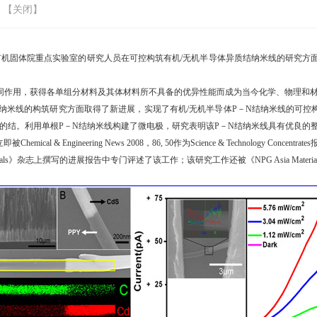
 【
关闭
】
有机固体院重点实验室的研究人员在可控构筑有机
/
无机半导体异质结纳米线的研究方
同作用，获得各单组分材料及其体材料所不具备的优异性能而成为当今化学、物理和
纳米线的构筑研究方面取得了新进展，实现了有机
/
无机半导体
P
－
N
结纳米线的可控
的结。利用单根
P
－
N
结纳米线构建了微电极，研究表明该
P
－
N
结纳米线具有优良的
立即被
Chemical & Engineering News 2008
，
86, 50
作为
Science & Technology Concentrates
als
》杂志上撰写的进展报告中专门评述了该工作；该研究工作还被《
NPG Asia Materia