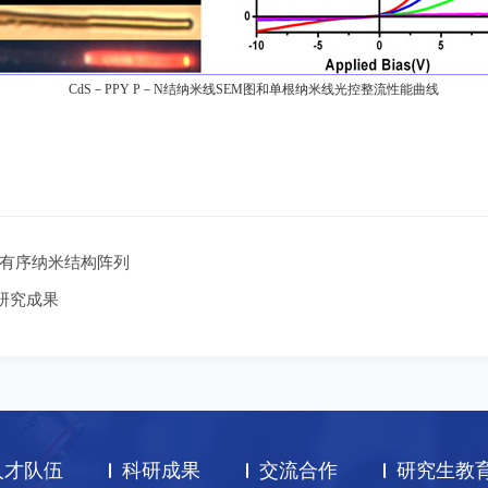
CdS
－
PPY P
－
N
结纳米线
SEM
图和单根纳米线光控整流性能曲线
有序纳米结构阵列
研究成果
人才队伍
科研成果
交流合作
研究生教