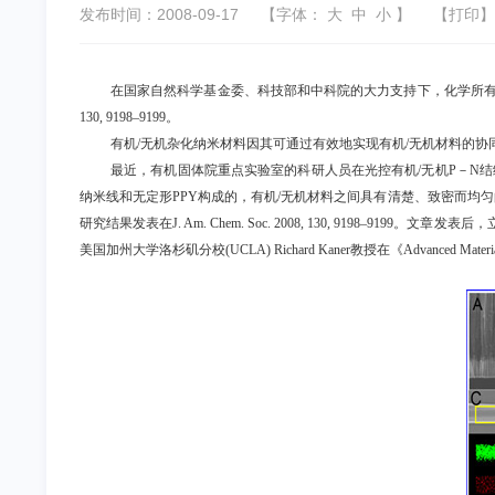
发布时间：2008-09-17
【字体：
大
中
小
】
【
打印
】
在国家自然科学基金委、科技部和中科院的大力支持下，化学所
130, 9198
–
9199
。
有机
/
无机杂化纳米材料因其可通过有效地实现有机
/
无机材料的协
最近，有机固体院重点实验室的科研人员在光控有机
/
无机
P
－
N
结
纳米线和无定形
PPY
构成的，有机
/
无机材料之间具有清楚、致密而均匀
研究结果发表在
J. Am. Chem. Soc. 2008, 130, 9198
–
9199
。文章发表后，
美国加州大学洛杉矶分校
(UCLA) Richard Kaner
教授在《
Advanced Materi