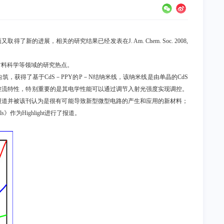
面又取得了新的进展，相关的研究结果已经发表在
J. Am. Chem. Soc. 2008,
材料科学等领域的研究热点。
构筑，获得了基于
CdS
－
PPY
的
P
－
N
结纳米线，该纳米线是由单晶的
CdS
整流特性，特别重要的是其电学性能可以通过调节入射光强度实现调控。
报道并被该刊认为是很有可能导致新型微型电路的产生和应用的新材料；
ls
》作为
Highlight
进行了报道。