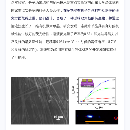
点实验室、分子纳米结构与纳米技术院重点实验室与山东大学晶体材料
国家重点实验室的科研人员合作，
在多功能有机半导体材料及器件的研
究方面取得进展。他们设计、合成了一种以咔唑为核的衍生物，并通过
溶液法
生长了一维有机微米单晶。研究发现，该微米单晶具有良好的机
械性能，较好的荧光特性（溶液荧光量子产率为
0.67
）和光波导能力以
2
–1
–1
及良好的场效应性能（迁移率
0.084 cm
V
s
,
低的阈值电压
–
8.7 V
和良好的稳定性
)
。本研究为
多用途有机半导体材料的开发和研究提供
了可能性。