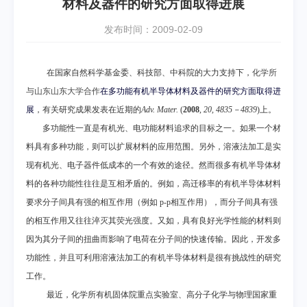
材料及器件的研究方面取得进展
发布时间：2009-02-09
在国家自然科学基金委、科技部、中科院的大力支持下，
化学所
与山东山东大学合作
在多功能有机半导体材料及器件的研究方面取得进
展
，有关研究成果
发表在近期的
Adv. Mater.
(
2008
,
20, 4835
－
4839
)
上。
多功能性一直是有机光、电功能材料追求的目标之一。如果一个材
料具有多种功能，则可以扩展材料的应用范围。另外，溶液法加工是实
现有机光、电子器件低成本的一个有效的途径。然而很多有机半导体材
料的各种功能性往往是互相矛盾的。例如，高迁移率的有机半导体材料
要求分子间具有强的相互作用（例如
p
-
p
相互作用），而分子间具有强
的相互作用又往往淬灭其荧光强度。又如，具有良好光学性能的材料则
因为其分子间的扭曲而影响了电荷在分子间的快速传输。因此，开发多
功能性，并且可利用溶液法加工的有机半导体材料是很有挑战性的研究
工作。
最近，化学所有机固体院重点实验室、高分子化学与物理国家重