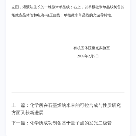
左图，溶液法生长的一维微米单晶线；右上，以单根微米单晶线制备的
场效应晶体管和电流
-
电压曲线；单根微米单晶线的光波导特性。
有机固体院重点实验室
2009
年2
月9
日
上一篇：
化学所在石墨烯纳米带的可控合成与性质研究
方面又获新进展
下一篇：
化学所成功制备基于量子点的发光二极管