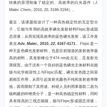
转换的原理制备了稳定的、高效率的白光器件（
J.
Mater. Chem.,
2010, 20, 3186-3194）。
最近，该课题组设计了一种高热稳定性的无定型分
子，它能与常用的高效率磷光发射材料FIrpic形成固
态溶液，从而实现高效率的蓝色磷光发射，该工作发
表在
Adv. Mater.
,
2010,
22
, 4167-4171
。FIrpic是一
种天蓝色磷光发射材料，也是目前报道的发射效率最
高的材料，其发射峰位于474 nm处左右，且发射光
谱很宽。由于没有一个良好的蓝色磷光主体材料在能
级与化学相容性上与FIrpic匹配，磷光发色团之间容
易相互作用，从而引起发射光颜色不纯和发射效率降
低，因而限制了其用途。科研人员利用苯基联二芴为
核构建的咔唑类分子，是一种高热稳定性材料，同时
具有很高的三线态能级，能与FIrpic形成固态溶液，