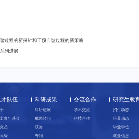
噬过程的新探针和干预自噬过程的新策略
系列进展
人才队伍
科研成果
交流合作
研究生教
士
科研进展
学术交流
招生动态
出青年基金
成果转化
科技合作
培养动态
究员
获奖
毕业学位
高级
专利
就业信息