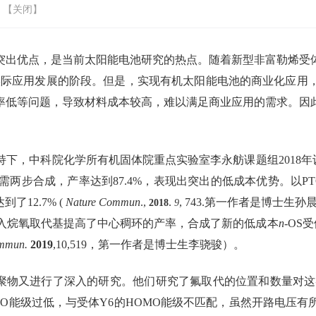
 【
关闭
】
突出优点，是当前太阳能电池研究的热点。随着新型非富勒烯受
实际应用发展的阶段。但是，实现有机太阳能电池的商业化应用
率低等问题，导致材料成本较高，难以满足商业应用的需求。因
持下，中科院化学所有机固体院重点实验室李永舫课题组
2018
年
需两步合成，产率达到
87.4%
，表现出突出的低成本优势。以
PT
达到了
12.7% (
Nature Commun
.
,
.
, 743.
第一作者是博士生孙
2018
9
入烷氧取代基提高了中心稠环的产率，合成了新的低成本
n
-OS
受
ommun.
2019
,10,519
，第一作者是博士生李骁骏）。
聚物又进行了深入的研究。他们研究了氟取代的位置和数量对这
O
能级过低，与受体
Y6
的
HOMO
能级不匹配，虽然开路电压有