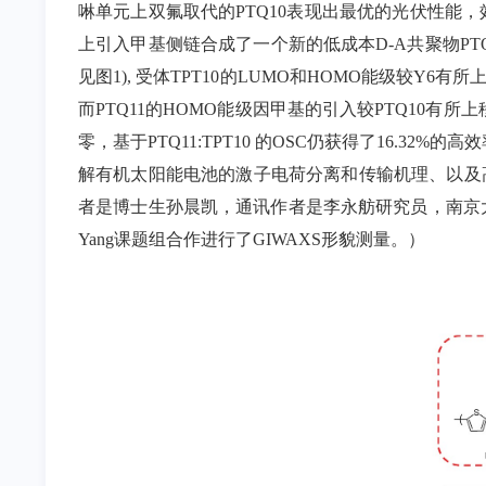
啉单元上双氟取代的
PTQ10
表现出最优的光伏性能，
上引入甲基侧链合成了一个新的低成本
D-A
共聚物
PT
见图
1),
受体
TPT10
的
LUMO
和
HOMO
能级较
Y6
有所
而
PTQ11
的
HOMO
能级因甲基的引入较
PTQ10
有所上
零，基于
PTQ11:TPT10
的
OSC
仍获得了
16.32%
的高效
解有机太阳能电池的激子电荷分离和传输机理、以及
者是博士生孙晨凯，通讯作者是李永舫研究员，南京
Yang
课题组合作进行了
GIWAXS
形貌测量。
）