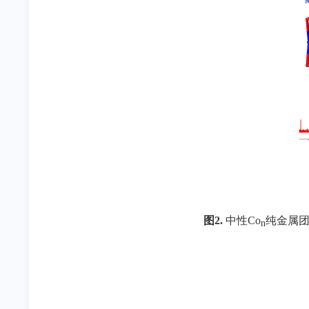
图
2.
中性
Co
纯金属
n