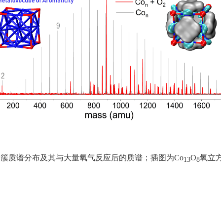
团簇质谱分布及其与大量氧气反应后的质谱；插图为
Co
O
氧立
13
8