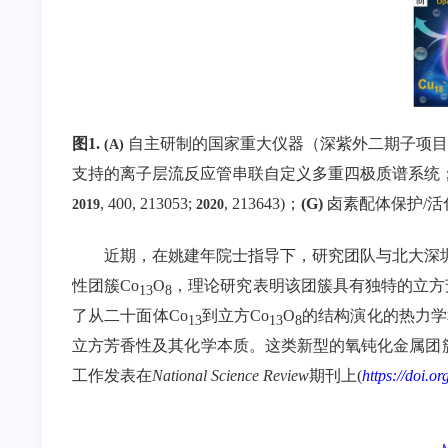
图
1.
自主研制的国家重大仪器（深紫外二期子项目
(A)
支持的离子层流反应管串联自定义多重四极质谱系统
, 400, 213053;
, 213643)
；
(G)
卤素配体保护
/
活
2019
2020
近期，在姚建年院士指导下，研究团队与北大深
性团簇
Co
O
，理论研究表明该团簇具有独特的立方
13
8
了从二十面体
Co
到立方
Co
O
的结构演化的热力学
13
13
8
立方芳香性及其化学本质。这类新型的氧钝化金属团
工作发表在
National Science Review
期刊上
(
https://doi.o