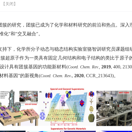
 【
关闭
】
团簇的研究，团簇已成为了化学和材料研究的前沿和热点。深入
准化
"
和
"
交叉融合
"
。
支持下，化学所分子动态与稳态结构实验室骆智训研究员课题组
团簇超原子作为一类具有固定几何结构和电子结构的类比于原子
设计具有团簇基因的功能新材料
(
2019
, 400, 213
Coord. Chem. Rev.,
材料基因
”
的新视角
(
.,
2020
, CCR_213643)
。
Coord. Chem. Rev