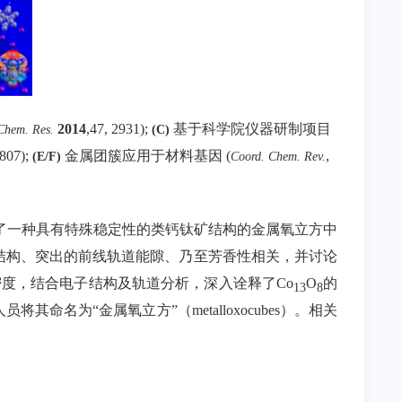
2014
,47, 2931);
基于科学院仪器研制项目
Chem. Res.
(C)
5807);
金属团簇应用于材料基因
(
,
(E/F)
Coord. Chem. Rev.
了一种具有特殊稳定性的类钙钛矿结构的金属氧立方中
结构、突出的前线轨道能隙、乃至芳香性相关，并讨论
密度，结合电子结构及轨道分析，深入诠释了
Co
O
的
13
8
人员将其命名为
“
金属氧立方
”
（
metalloxocubes
）。相关