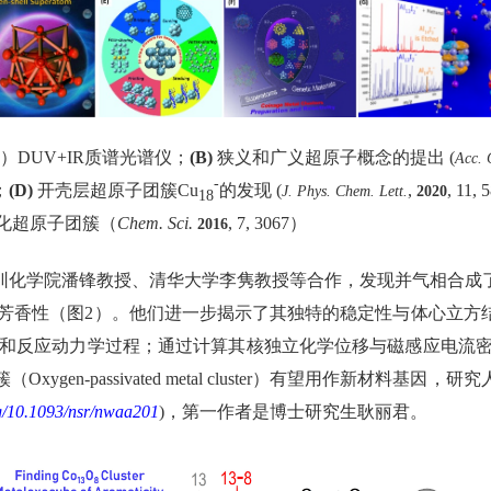
）
DUV+IR
质谱光谱仪；
(B)
狭义和广义超原子概念的提出
(
Acc. 
-
；
(D)
开壳层超原子团簇
Cu
的发现
(
,
,
11, 
J. Phys. Chem. Lett.
2020
18
化超原子团簇（
Chem. Sci.
, 7, 3067
）
2016
圳化学院潘锋教授、清华大学李隽教授等合作，发现并气相合成
芳香性（图
2
）。他们进一步揭示了其独特的稳定性与体心立方
和反应动力学过程；通过计算其核独立化学位移与磁感应电流
簇（
Oxygen-passivated metal cluster
）有望用作新材料基因，研究
rg/10.1093/nsr/nwaa201
)
，第一作者是博士研究生耿丽君。