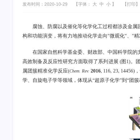
发布时间：2020-10-29
【字体：
大
中
小
】
【
打印
】
腐蚀、防腐以及催化等化学化工过程都涉及金属
构和功能演变，将有力地推动化学走向
"
微观化
"
、
"
精
在国家自然科学基金委、财政部、中国科学院的
高效制备及反应性研究方面取得了系列进展
(
图
1)
。
属团簇精准化学反应
(
2016
, 116, 23, 14456)
，
Chem. Rev.
学、自旋电子学等领域，体现从
“
超原子化学
”
到
“
团簇