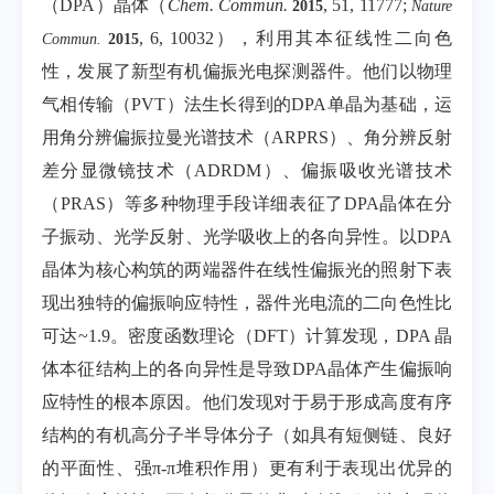
（
DPA
）晶体（
Chem. Commun.
, 51, 11777;
2015
Nature
, 6, 10032
），利用其本征线性二向色
Commun.
2015
性，发展了新型有机偏振光电探测器件。他们以物理
气相传输（
PVT
）法生长得到的
DPA
单晶为基础，运
用角分辨偏振拉曼光谱技术（
ARPRS
）、角分辨反射
差分显微镜技术（
ADRDM
）、偏振吸收光谱技术
（
PRAS
）等多种物理手段详细表征了
DPA
晶体在分
子振动、光学反射、光学吸收上的各向异性。以
DPA
晶体为核心构筑的两端器件在线性偏振光的照射下表
现出独特的偏振响应特性，器件光电流的二向色性比
可达
~1.9
。密度函数理论（
DFT
）计算发现，
DPA
晶
体本征结构上的各向异性是导致
DPA
晶体产生偏振响
应特性的根本原因。他们发现对于易于形成高度有序
结构的有机高分子半导体分子（如具有短侧链、良好
的平面性、强
π-π
堆积作用）更有利于表现出优异的