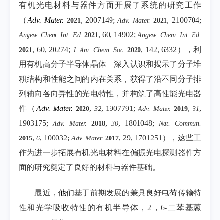
有机光电材料与器件方面开展了系统的研究工作
（
Adv. Mater.
, 2007149;
, 2100704;
2021
Adv. Mater.
2021
, 60, 14902;
Angew. Chem. Int. Ed.
2021
Angew. Chem. Int. Ed.
, 60, 20274;
, 142, 6332
），利
2021
J. Am. Chem. Soc.
2020
用有机高分子半导体晶体，深入认识和揭示了分子堆
积结构和性能之间的内在关系，获得了沿不同分子排
列轴向各向异性的光电特性，并构筑了高性能光电器
件（
Adv. Mater.
,
, 1907791;
,
,
2020
32
Adv. Mater.
2019
31
1903175;
,
, 1801048;
Adv. Mater.
2018
30
Nat. Commun.
,
, 100032;
, 29, 1701251
），这些工
2015
6
Adv. Mater.
2017
作为进一步拓展有机光电材料在偏振光电探测器件方
面的研究奠定了良好的材料与器件基础。
最近，
他们
基于前期发展的兼具良好电荷传输特
性和光学吸收特性的有机半导体，
2
，
6-
二苯基蒽